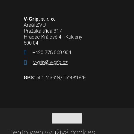
V-Grip, s. r. o.
Areál ZVU
Pražská třída 317
Hradec Králové 4 - Kukleny
500 04
+420 778 068 904
v-grip@v-grip.cz
GPS:
50°12'39"N/15°48'18"E
Tento web využívá cookies