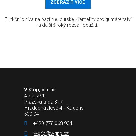
ZOBRAZIT VÍCE
Funkční plniva na bázi Neuburské křemeliny pro gumárenství
a další široký rozsah použití.
V-Grip, s. r. o.
Areál ZVU
Pražská třída 317
Hradec Králové 4 - Kukleny
500 04
+420 778 068 904
v-grip@v-grip.cz