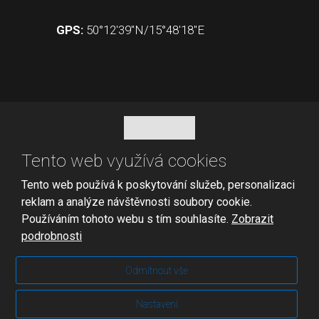
GPS:
50°12'39"N/15°48'18"E
Tento web využívá cookies
Tento web používá k poskytování služeb, personalizaci
reklam a analýze návštěvnosti soubory cookie.
© 2026 V - Grip s.r.o., vytvořila eBRÁNA s.r.o.
Používáním tohoto webu s tím souhlasíte.
Zobrazit
Mapa stránek
|
Podmínky použití
podrobnosti
VYROBILA
Odmítnout vše
Tento web je chráněn pomocí Google ReCAPTCHA a platí pro
Nastavení
něj